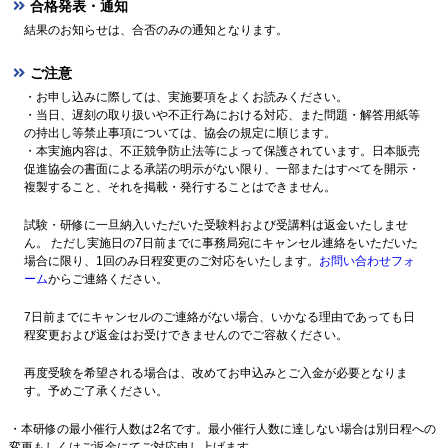
合格発表・通知
結果のお知らせは、合否のみの通知となります。
ご注意
・お申し込みに際しては、実施要項をよくお読みください。
・当日、遅刻の取り扱いや不正行為における対応、また問題・解答用紙等
の持出し等禁止事項については、協会の規定に順じます。
・本実施内容は、不正競争防止法等によって保護されています。日本販売
促進協会の書面による承諾の明示がない限り、一部またはすべてを開示・
複製すること、それを掲載・発行することはできません。
試験・研修に一旦納入いただいた受験料および受講料は返金いたしませ
ん。 ただし実施日の7日前までに事務局宛にキャンセル連絡をいただいた
場合に限り、1回のみ日程変更のご対応をいたします。
お問い合わせフォ
ーム
からご連絡ください。
7日前までにキャンセルのご連絡がない場合、いかなる理由であっても日
程変更および返金はお受けできませんのでご容赦ください。
再度受験を希望される場合は、改めてお申込みとご入金が必要となりま
す。予めご了承ください。
・本研修の最小催行人数は2名です。最小催行人数に達しない場合は別日程への
変更もしくはご返金にてご対応申し上げます。