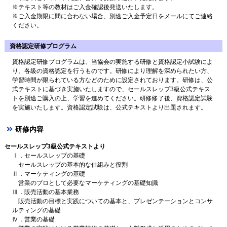
※テキスト等の教材はご入金確認後発送いたします。
※ご入金期限に間に合わない場合、別途ご入金予定日をメールにてご連絡
ください。
資格認定研修プログラム
資格認定研修プログラムは、当協会の実施する研修と資格認定小試験によ
り、各級の資格認定を行うものです。研修により理解を深められたい方、
学習時間が限られている方などのために設定されております。研修は、公
式テキストに基づき実施いたしますので、セールスレップ3級公式テキス
トを別途ご購入の上、学習を進めてください。研修修了後、資格認定試験
を実施いたします。資格認定試験は、公式テキストより出題されます。
研修内容
セールスレップ3級公式テキストより
Ⅰ．セールスレップの基礎
セールスレップの基本的な仕組みと役割
Ⅱ．マーケティングの基礎
営業のプロとして必要なマーケティングの基礎知識
Ⅲ．販売活動の基本業務
販売活動の目標と実践についての基本と、プレゼンテーションとコンサ
ルティングの基礎
Ⅳ．営業の基礎