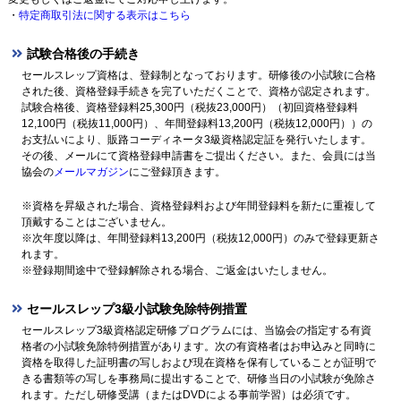
・
特定商取引法に関する表示はこちら
試験合格後の手続き
セールスレップ資格は、登録制となっております。研修後の小試験に合格
された後、資格登録手続きを完了いただくことで、資格が認定されます。
試験合格後、資格登録料25,300円（税抜23,000円）（初回資格登録料
12,100円（税抜11,000円）、年間登録料13,200円（税抜12,000円））の
お支払いにより、販路コーディネータ3級資格認定証を発行いたします。
その後、メールにて資格登録申請書をご提出ください。また、会員には当
協会の
メールマガジン
にご登録頂きます。
※資格を昇級された場合、資格登録料および年間登録料を新たに重複して
頂戴することはございません。
※次年度以降は、年間登録料13,200円（税抜12,000円）のみで登録更新さ
れます。
※登録期間途中で登録解除される場合、ご返金はいたしません。
セールスレップ3級小試験免除特例措置
セールスレップ3級資格認定研修プログラムには、当協会の指定する有資
格者の小試験免除特例措置があります。次の有資格者はお申込みと同時に
資格を取得した証明書の写しおよび現在資格を保有していることが証明で
きる書類等の写しを事務局に提出することで、研修当日の小試験が免除さ
れます。ただし研修受講（またはDVDによる事前学習）は必須です。