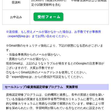
20,900円（税抜19,000円） ※研修受講料および資格認
受講料
定小試験受験料を含む
お申込み
※送信後、もし控えメールが届かなかった場合は、お手数ですが事務所
（expert@jrep.jp）までお問い合わせください。
※Gmail側のセキュリティ強化により、下記の状態になる恐れがございま
す。
・当協会事務局からのメールが届かない。
・貴殿からのメールが届かない。
現在Gmailは、上記のようなトラブルが発生するとのGoogleの注意事項が
ございますので、大変お手数ですが
①なるべくGmail以外のメールアドレスを使用してください。
②「expert@jrep.jp」からの受信許可設定をしてください。
セールスレップ3級資格認定研修プログラム 実施要領
資格認定研修プログラムは、公的機関と連携し、長年の実績と信頼を築い
ている当協会の実施する文部科学省専門学校カリキュラムに遵守した本格
的な研修カリキュラムと簡易な小試験で展開されています。研修により理
解を深められたい方、学習時間が限られている方などのために設定されて