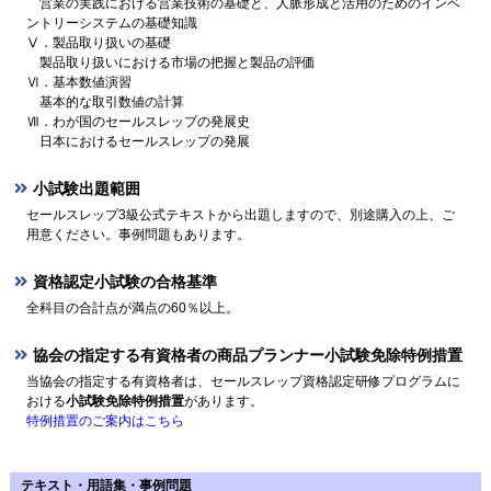
営業の実践における営業技術の基礎と、人脈形成と活用のためのインベ
ントリーシステムの基礎知識
Ⅴ．製品取り扱いの基礎
製品取り扱いにおける市場の把握と製品の評価
Ⅵ．基本数値演習
基本的な取引数値の計算
Ⅶ．わが国のセールスレップの発展史
日本におけるセールスレップの発展
小試験出題範囲
セールスレップ3級公式テキストから出題しますので、別途購入の上、ご
用意ください。事例問題もあります。
資格認定小試験の合格基準
全科目の合計点が満点の60％以上。
協会の指定する有資格者の商品プランナー小試験免除特例措置
当協会の指定する有資格者は、セールスレップ資格認定研修プログラムに
おける
小試験免除特例措置
があります。
特例措置のご案内はこちら
テキスト・用語集・事例問題