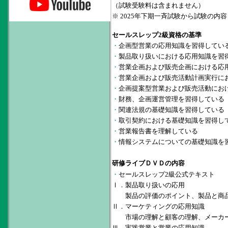
（試験受験料は含まれません）
※ 2025年下期一斉試験から試験の
セールスレップ2級資格の基準
・
企画型営業の応用知識を習得してい
・
製品取り扱いにおける応用知識を習
・
営業企画および販売企画における応
・
営業企画および販売活動計画実行に
・
企画提案型営業および販売活動にお
・
財務、企画運営管理を習得している
・
関連法規の基礎知識を習得している
・
取引契約における基礎知識を習得し
・
営業報告書を理解している
・
情報システムについての基礎知識を
研修ライブＤＶＤの内容
・
セールスレップ2級公式テキスト
Ⅰ．製品取り扱いの応用
製品の評価のポイント、製品と商品
Ⅱ．マーケティングの応用知識
市場の理解と顧客の理解、メーカー
Ⅲ．実践営業と営業の応用知識