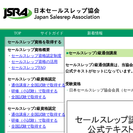
TOP
サイトガイド
新着情報
セールスレップ資格を取得する
セールスレップ資格概要
■
セールスレップ2級通信講座
・
セールスレップ資格認定制度
・
セールスレップ資格の活用
セールスレップ2級通信講座は、当協
・
セールスレップFAQ
公式テキストがセットになっています
セールスレップ3級資格認定
受験資格
・
通信講座と全国試験で取得する
・
日本セールスレップ協会会員（セー
・
研修（小試験）で取得する
・
全国試験で取得する
セールスレップ2級資格認定
・
通信講座と全国試験で取得する
・
研修（小試験）で取得する
・
全国試験で取得する