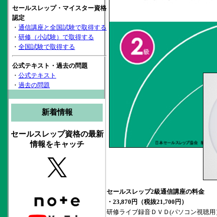
セールスレップ・マイスター資格
認定
・
通信講座と全国試験で取得する
・
研修（小試験）で取得する
・
全国試験で取得する
公式テキスト・過去の問題
・
公式テキスト
・
過去の問題
新着情報
セールスレップ資格の最新
情報をキャッチ
セールスレップ2級通信講座の料金
・23,870円（税抜21,700円）
研修ライブ録音ＤＶＤ(パソコン視聴