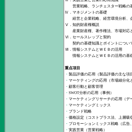
営業戦略、ランチェスター戦略の基
Ⅳ．マネジメントの基礎
経営と企業戦略、経営環境分析、企
Ⅴ．知的財産権概説
産業財産権、著作権法、市場対応と
Ⅵ．セールスレップと契約
契約の基礎知識とポイントについ
Ⅶ．情報システムとＷＥＢの活用
情報システムとＷＥＢの活用の基礎
重点項目
・
製品評価の応用（製品評価の主な項
・
マーケティングの応用（市場細分化
・
顧客行動と顧客管理
・
SWOT分析の応用（事例）
・
マーケティングリサーチの応用（デ
・
マーケティングミックス
・
ブランド戦略
・
価格設定（コストプラス法、上層吸
・
プロモーションミックス戦略（広告
・
実践営業（営業戦略）