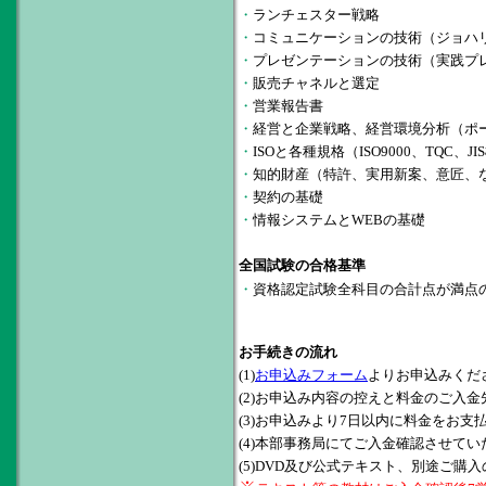
・
ランチェスター戦略
・
コミュニケーションの技術（ジョハ
・
プレゼンテーションの技術（実践プ
・
販売チャネルと選定
・
営業報告書
・
経営と企業戦略、経営環境分析（ポ
・
ISOと各種規格（ISO9000、TQC、J
・
知的財産（特許、実用新案、意匠、
・
契約の基礎
・
情報システムとWEBの基礎
全国試験の合格基準
・
資格認定試験全科目の合計点が満点の
お手続きの流れ
(1)
お申込みフォーム
よりお申込みくだ
(2)お申込み内容の控えと料金のご入
(3)お申込みより7日以内に料金をお
(4)本部事務局にてご入金確認させて
(5)DVD及び公式テキスト、別途ご購